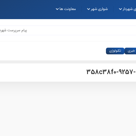
 شهردار
شواری شهر
معاونت ها
پیام سرپرست شهرداری 
خبری
تکنولوژی
358c38f0-9257-