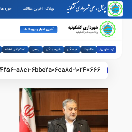
وبلاگ | آخرین مقالات
حوزه های
آخرین اخبار و رویداد ها
مناسبت
فرهنگی
شیوه زندگی
رسمی
دسته‌بندی نشده
ترند های روز :
4f56-a8c1-6bbe2a06ca8d-1024×666