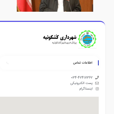
اطلاعات تماس
034-42417362
پست الکترونیکی
اینستاگرام